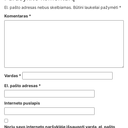
El. pašto adresas nebus skelbiamas.
Būtini laukeliai pažymėti
*
Komentaras
*
Vardas
*
El. pašto adresas
*
Interneto puslapis
Noriu savo interneto naršyklėje išsaugoti vardą, el. pašto