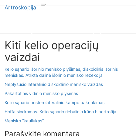
Artroskopija
Toggle
Artroskopija
navigation
Kelio sąnario artroskopija
Kiti kelio operacijų
Kiti
kelio
vaizdai
operacijų
vaizdai
Kelio sąnario išorinio menisko plyšimas, diskoidinis išorinis
meniskas. Atlikta dalinė išorinio menisko rezekcija
Neplyšusio lateralinio diskoidinio menisko vaizdas
Pakartotinis vidinio menisko plyšimas
Kelio sąnario posterolateralinio kampo pakenkimas
Hoffa sindromas. Kelio sąnario riebalinio kūno hipertrofija
Menisko “kauliukas”
Parašykite komentarą